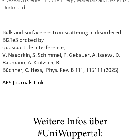
- Research Center “Future Energy Materials and Systems”,
Dortmund
Bulk and surface electron scattering in disordered
Bi2Te3 probed by
quasiparticle interference,
V. Nagorkin, S. Schimmel, P. Gebauer, A. Isaeva, D.
Baumann, A. Koitzsch, B.
Büchner, C. Hess, Phys. Rev. B 111, 115111 (2025)
APS Journals Link
Weitere Infos über
#UniWuppertal: