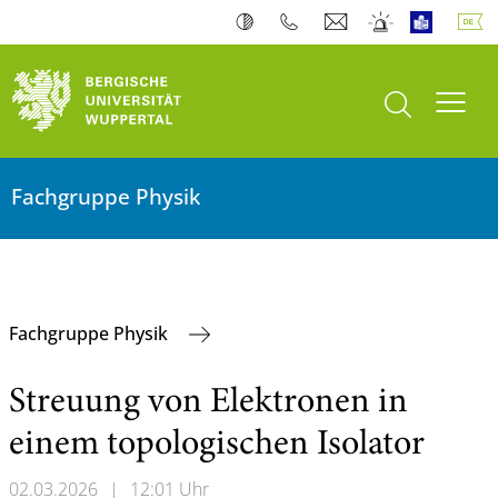
Suche öffnen
Navi
Fachgruppe Physik
Fachgruppe Physik
Streuung von Elektronen in
einem topologischen Isolator
02.03.2026
|
12:01 Uhr