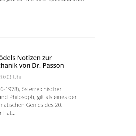
ne nennt Forschung der Fachgruppe Physik „Durchbruc
ödels Notizen zur
anik von Dr. Passon
20:03 Uhr
6-1978), österreichischer
d Philosoph, gilt als eines der
atischen Genies des 20.
r hat…
els Notizen zur Quantenmechanik von Dr. Passon