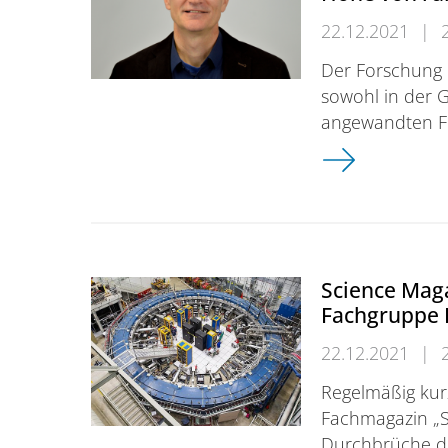
22.12.2021
|
Der Forschung 
sowohl in der 
angewandten Fr
Systematisieru
Science Mag
Fachgruppe 
22.12.2021
|
Regelmäßig kur
Fachmagazin „Sc
Durchbrüche des