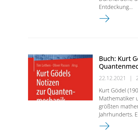
Entdeckung…
Science Magazi
Buch: Kurt G
Quantenmech
22.12.2021
|
Kurt Gödel (190
Mathematiker un
größten mathem
Jahrhunderts. E
Buch: Kurt Göd