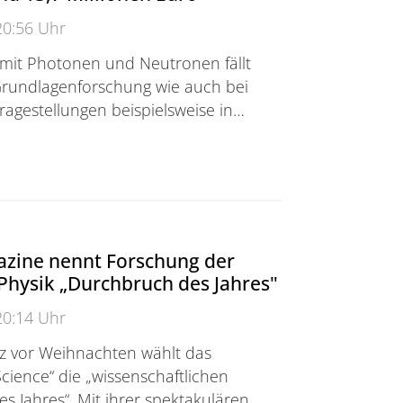
20:56 Uhr
mit Photonen und Neutronen fällt
Grundlagenforschung wie auch bei
agestellungen beispielsweise in…
ng großer Datenmengen: Konsortium erhält Förderung 
azine nennt Forschung der
Physik „Durchbruch des Jahres"
20:14 Uhr
z vor Weihnachten wählt das
ience“ die „wissenschaftlichen
 Jahres“. Mit ihrer spektakulären