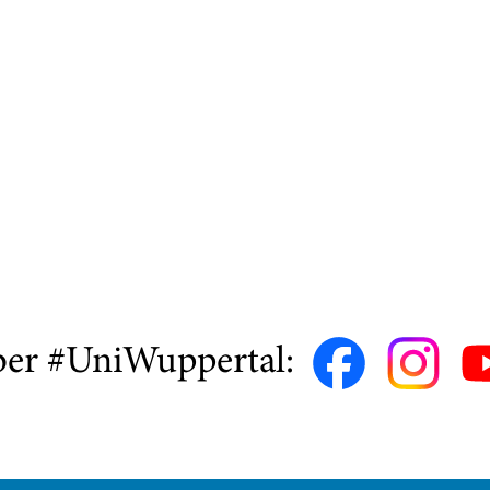
ber #UniWuppertal: