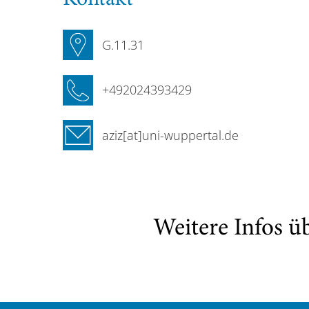
G.11.31
+492024393429
aziz[at]uni-wuppertal.de
Weitere Infos ü