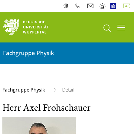
Suche öffnen
Navi
Fachgruppe Physik
Fachgruppe Physik
Detail
Herr Axel Frohschauer