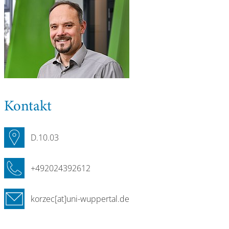
Kontakt
D.10.03
+492024392612
korzec[at]uni-wuppertal.de