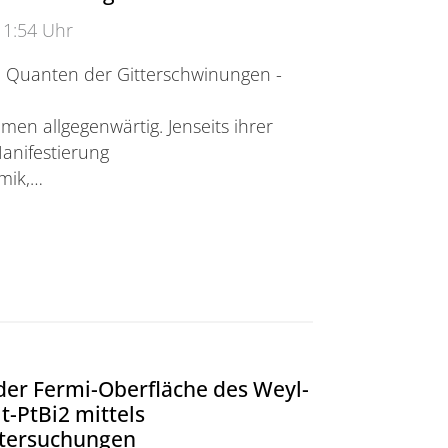
11:54 Uhr
 Quanten der Gitterschwinungen -
men allgegenwärtig. Jenseits ihrer
anifestierung
mik,…
ldabhängigkeit von Phononen, detektiert durch Ult
der Fermi-Oberfläche des Weyl-
t-PtBi2 mittels
tersuchungen