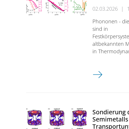
02.03.2026
|
Phononen - die
sind in
Festkörpersyste
altbekannten M
in Thermodyna
Magnetische Fe
Sondierung 
Semimetalls 
Transportun