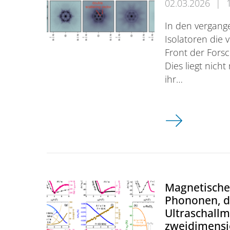
02.03.2026
|
In den vergang
Isolatoren die 
Front der Fors
Dies liegt nich
ihr…
Streuung von E
Magnetische
Phononen, d
Ultraschall
zweidimens