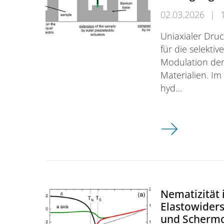
02.03.2026
|
Uniaxialer Druc
für die selektiv
Modulation der
Materialien. I
hyd…
Dehnungszelle 
Nematizität 
Elastowider
und Scherm