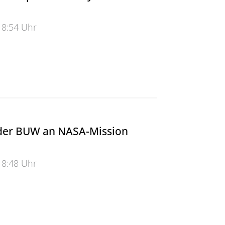
18:54 Uhr
spreis für Dr. Johanna Kraus
 der BUW an NASA-Mission
18:48 Uhr
er BUW an NASA-Mission AtmOCube