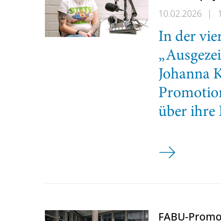
10.02.2026
|
In der vie
„Ausgezei
Johanna K
Promotion
über ihre
Dr. Johanna Kra
FABU-Promot