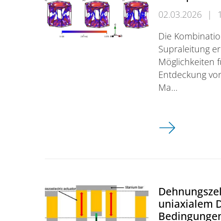
02.03.2026
|
Die Kombination
Supraleitung e
Möglichkeiten 
Entdeckung von
Ma…
Sondierung der
Dehnungszel
uniaxialem 
Bedingunge