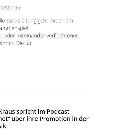
10:58 Uhr
le Supraleitung geht mit einem
sammenspiel
r oder miteinander verflochtener
einher. Die für
 einkristallinem LaFeAsO: Elastowiderstand, thermisc
Kraus spricht im Podcast
et“ über ihre Promotion in der
sik