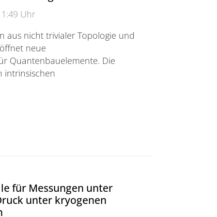
11:49 Uhr
 aus nicht trivialer Topologie und
röffnet neue
für Quantenbauelemente. Die
 intrinsischen
 Fermi-Oberfläche des Weyl-Semimetalls t-PtBi2 mitte
le für Messungen unter
Druck unter kryogenen
n