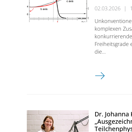
02.03.2026
|
Unkonventionel
komplexen Zu
konkurrierende
Freiheitsgrade 
die…
Nematizität in
Dr. Johanna 
„Ausgezeichn
Teilchenphy