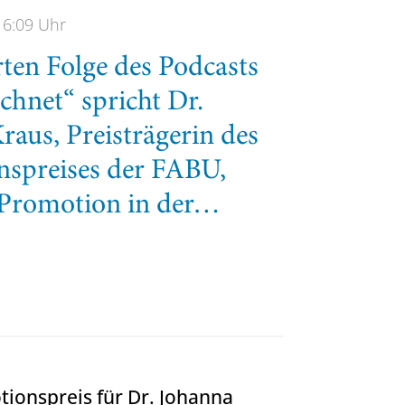
16:09 Uhr
rten Folge des Podcasts
chnet“ spricht Dr.
raus, Preisträgerin des
spreises der FABU,
 Promotion in der…
us spricht im Podcast „Ausgezeichnet“ über ihre Promo
ionspreis für Dr. Johanna