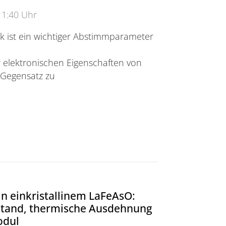
11:40 Uhr
k ist ein wichtiger Abstimmparameter
e
 elektronischen Eigenschaften von
m Gegensatz zu
für Messungen unter uniaxialem Druck unter kryogen
in einkristallinem LaFeAsO:
stand, thermische Ausdehnung
odul