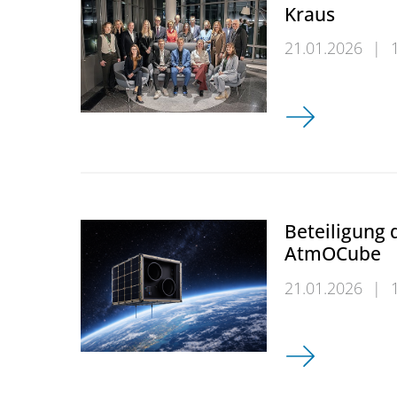
Kraus
21.01.2026
|
FABU-Promotion
Beteiligung
AtmOCube
21.01.2026
|
Beteiligung d