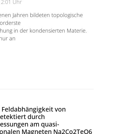
12:01 Uhr
enen Jahren bildeten topologische
vorderste
chung in der kondensierten Materie.
t nur an
lektronen in einem topologischen Isolator
 Feldabhängigkeit von
etektiert durch
messungen am quasi-
ionalen Magneten Na2Co2TeO6